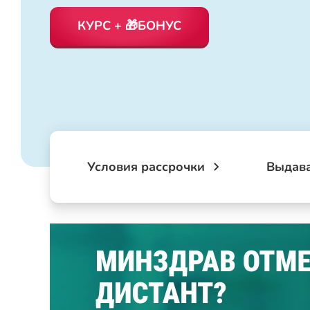
КУРС + 🎁БОНУС
Условия рассрочки
Выдав