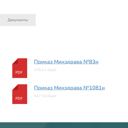
Документы
Приказ Минздрава №83н
478.41 кБайт
PDF
Приказ Минздрава №1081н
447.54 кБайт
PDF