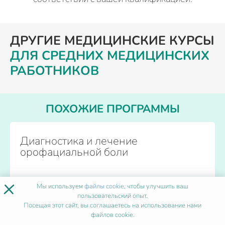
ДРУГИЕ МЕДИЦИНСКИЕ КУРСЫ
ДЛЯ СРЕДНИХ МЕДИЦИНСКИХ
РАБОТНИКОВ
ПОХОЖИЕ ПРОГРАММЫ
Диагностика и лечение
орофациальной боли
×
Форма обучения
Дистанционно
Мы используем
файлы cookie
, чтобы улучшить ваш
Количество часов
от 36
пользовательский опыт.
Начало обучения
Каждый день
Посещая этот сайт, вы соглашаетесь на использование нами
файлов cookie.