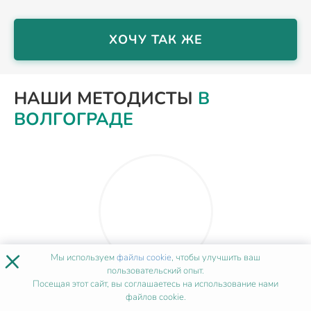
ХОЧУ ТАК ЖЕ
НАШИ МЕТОДИСТЫ
В
ВОЛГОГРАДЕ
×
Мы используем
файлы cookie
, чтобы улучшить ваш
пользовательский опыт.
Посещая этот сайт, вы соглашаетесь на использование нами
Ирина Власова
файлов cookie.