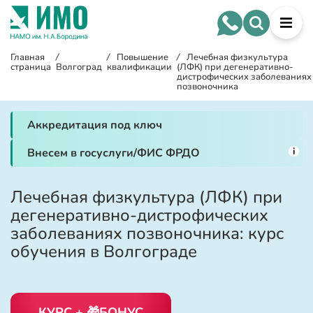
Главная
/
/
Повышение
/
Лечебная физкультура
страница
Волгоград
квалификации
(ЛФК) при дегенеративно-
дистрофических заболеваниях
позвоночника
Аккредитация под ключ
i
Внесем в госуслуги/ФИС ФРДО
Лечебная физкультура (ЛФК) при
дегенеративно-дистрофических
заболеваниях позвоночника: курс
обучения в Волгограде
КУРС + 🎁БОНУС