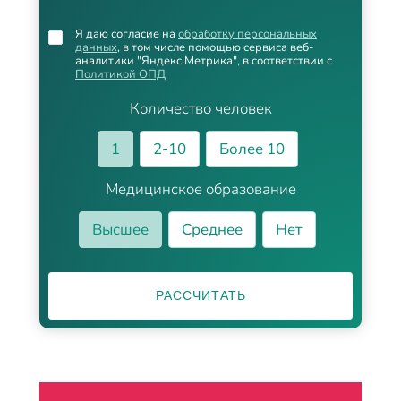
Я даю согласие на
обработку персональных
данных
, в том числе помощью сервиса веб-
аналитики "Яндекс.Метрика", в соответствии с
Политикой ОПД
Количество человек
1
2-10
Более 10
Медицинское образование
Высшее
Среднее
Нет
РАССЧИТАТЬ