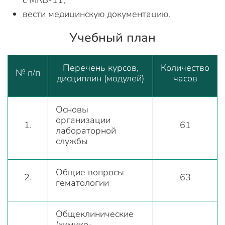
с МКБ-11;
вести медицинскую документацию.
Учебный план
Перечень курсов,
Количество
№ п/п
дисциплин (модулей)
часов
Основы
организации
1.
61
лабораторной
службы
Общие вопросы
2.
63
гематологии
Общеклинические
(химико-