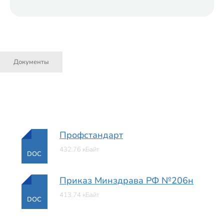
Документы
Профстандарт
432.76 кБайт
DOC
Приказ Минздрава РФ №206н
413.74 кБайт
DOC