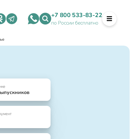
+7 800 533-83-22
по России бесплатно
ье
нке
выпускников
кумент