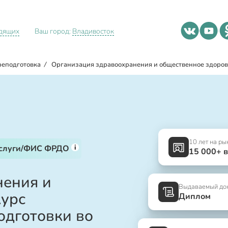
идящих
Ваш город:
Владивосток
реподготовка
/
Организация здравоохранения и общественное здоров
10 лет на ры
i
услуги/ФИС ФРДО
15 000+ 
нения и
Выдаваемый до
курс
Диплом
одготовки во