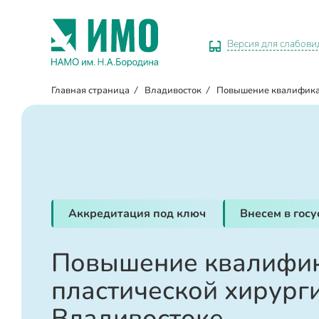
Версия для слабов
Главная страница
/
Владивосток
/
Повышение квалифик
Аккредитация под ключ
Внесем в гос
Повышение квалифик
пластической хирург
Владивостоке