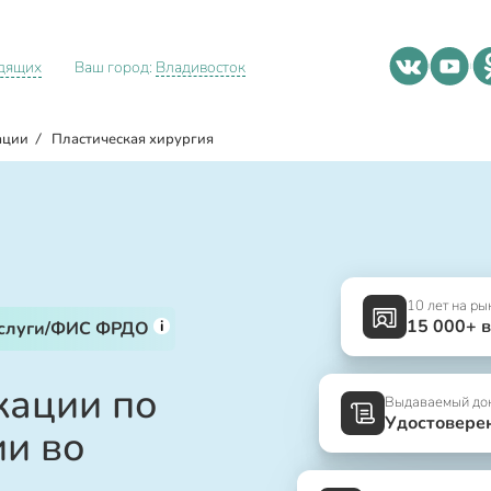
идящих
Ваш город:
Владивосток
ации
/
Пластическая хирургия
10 лет на ры
15 000+ 
i
услуги/ФИС ФРДО
ации по
Выдаваемый до
Удостовере
ии во