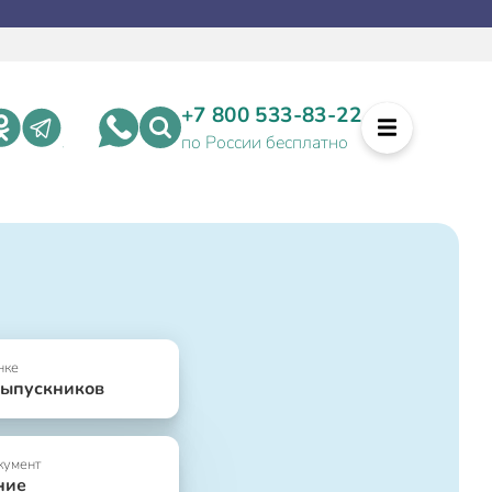
+7 800 533-83-22
по России бесплатно
нке
выпускников
кумент
ние