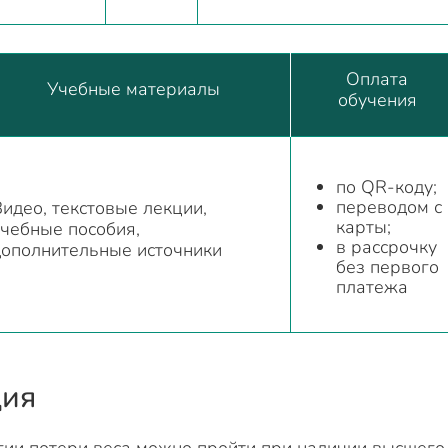
Оплата
Учебные материалы
обучения
по QR-коду;
переводом с
идео, текстовые лекции,
карты;
учебные пособия,
в рассрочку
дополнительные источники
без первого
платежа
ция