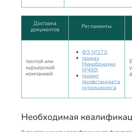
Доставка
Регламенты
документов
ФЗ №273
;
приказ
почтой или
В
Минобрнауки
курьерской
№499
;
компанией
проект
профстандарта
нутрициолога
Необходимая квалифика