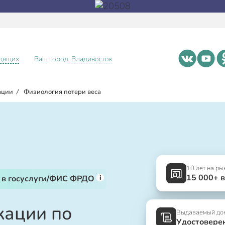
идящих
Ваш город:
Владивосток
ации
/
Физиология потери веса
10 лет на ры
15 000+ 
i
 в госуслуги/ФИС ФРДО
ации по
Выдаваемый до
Удостовере