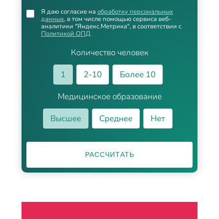
Я даю согласие на
обработку персональных
данных
, в том числе помощью сервиса веб-
аналитики "Яндекс.Метрика", в соответствии с
Политикой ОПД
Количество человек
1
2-10
Более 10
Медицинское образование
Высшее
Среднее
Нет
РАССЧИТАТЬ