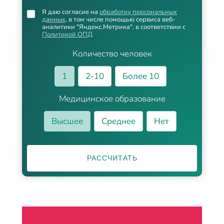
Я даю согласие на
обработку персональных
данных
, в том числе помощью сервиса веб-
аналитики "Яндекс.Метрика", в соответствии с
Политикой ОПД
Количество человек
1
2-10
Более 10
Медицинское образование
Высшее
Среднее
Нет
РАССЧИТАТЬ