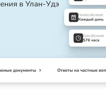
чения в Улан-Удэ
Начало обучения
Каждый день
Срок обучения
576 часа
аемые документы
Ответы на частные во