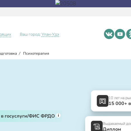
идящих
Ваш город:
Улан-Удэ
одготовка
/
Психотерапия
10 лет на ры
15 000+ 
i
 в госуслуги/ФИС ФРДО
Выдаваемый до
Диплом