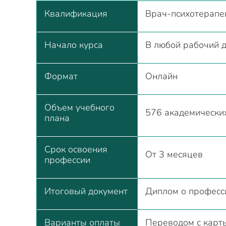
Квалификация
Врач-психотерапе
Начало курса
В любой рабочий 
Формат
Онлайн
Объем учебного
576 академически
плана
Срок освоения
От 3 месяцев
профессии
Итоговый документ
Диплом о професс
Варианты оплаты
Переводом с карты