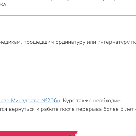
ежа
 медикам, прошедшим ординатуру или интернатуру п
казе Минздрава №206н
. Курс также необходим
ся вернуться к работе после перерыва более 5 лет