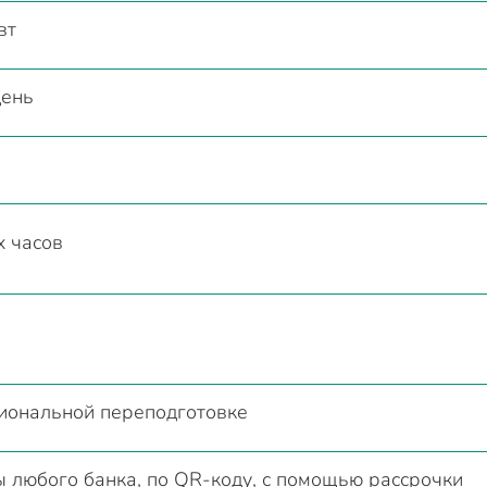
вт
день
х часов
иональной переподготовке
 любого банка, по QR-коду, с помощью рассрочки