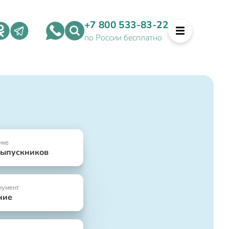
+7 800 533-83-22
по России бесплатно
нке
выпускников
кумент
ние