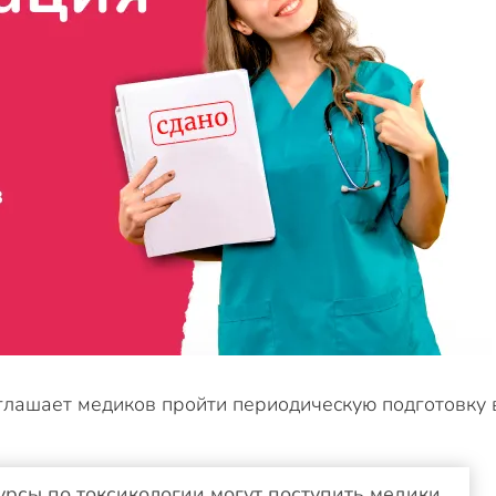
глашает медиков пройти периодическую подготовку 
урсы по токсикологии могут поступить медики,