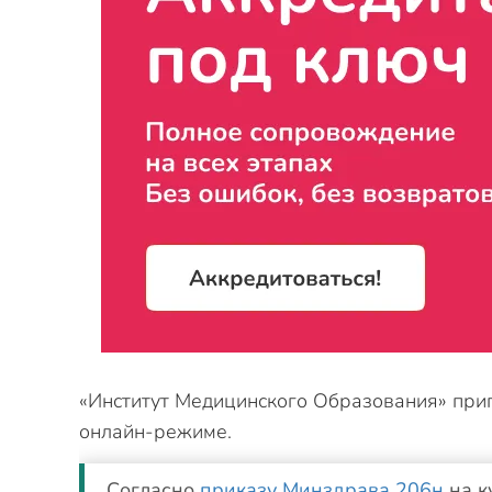
«Институт Медицинского Образования» при
онлайн-режиме.
Согласно
приказу Минздрава 206н
на к