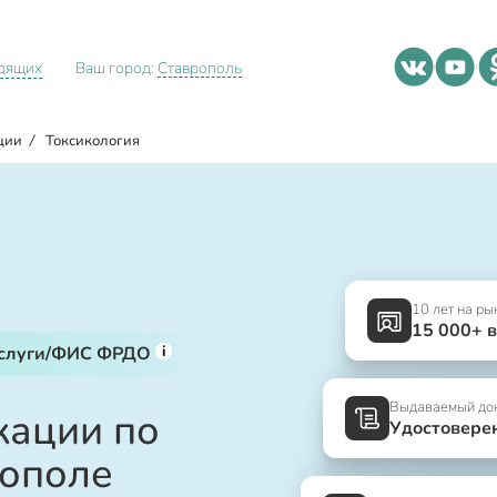
идящих
Ваш город:
Ставрополь
ции
/
Токсикология
10 лет на ры
15 000+ 
i
услуги/ФИС ФРДО
Выдаваемый до
ации по
Удостовере
рополе