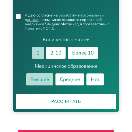
Я даю согласие на
обработку персональных
данных
, в том числе помощью сервиса веб-
аналитики "Яндекс.Метрика", в соответствии с
Политикой ОПД
Количество человек
1
2-10
Более 10
Медицинское образование
Высшее
Среднее
Нет
РАССЧИТАТЬ