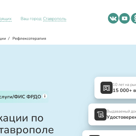
идящих
Ваш город:
Ставрополь
ции
/
Рефлексотерапия
10 лет на ры
15 000+ 
i
услуги/ФИС ФРДО
Выдаваемый до
ации по
Удостовере
таврополе