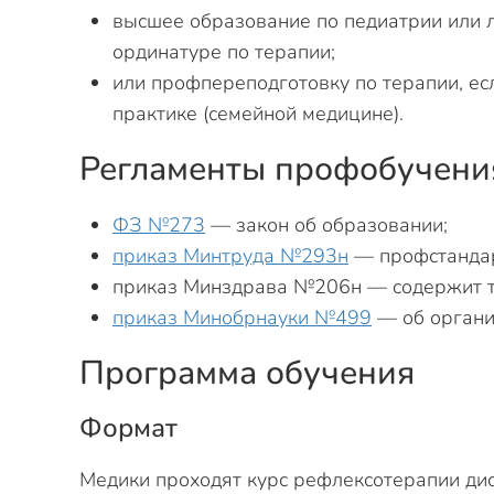
высшее образование по педиатрии или л
ординатуре по терапии;
или профпереподготовку по терапии, ес
практике (семейной медицине).
Регламенты профобучени
ФЗ №273
— закон об образовании;
приказ Минтруда №293н
— профстандар
приказ Минздрава №206н — содержит т
приказ Минобрнауки №499
— об органи
Программа обучения
Формат
Медики проходят курс рефлексотерапии ди