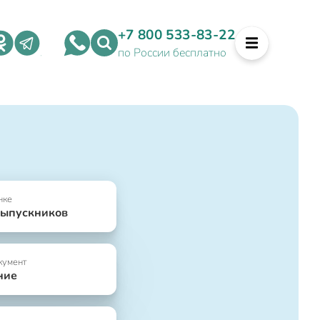
+7 800 533-83-22
по России бесплатно
нке
выпускников
кумент
ние