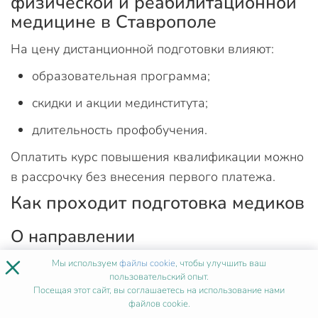
физической и реабилитационной
медицине в Ставрополе
На цену дистанционной подготовки влияют:
образовательная программа;
скидки и акции мединститута;
длительность профобучения.
Оплатить курс повышения квалификации можно
в рассрочку без внесения первого платежа.
Как проходит подготовка медиков
О направлении
×
Физическая и реабилитационная медицина —
Мы используем
файлы cookie
, чтобы улучшить ваш
пользовательский опыт.
область медицины, которая направлена на
Посещая этот сайт, вы соглашаетесь на использование нами
восстановление здоровья и функционирования
файлов cookie.