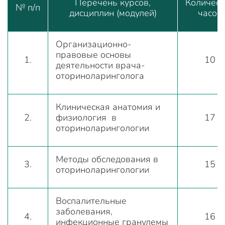
Перечень курсов,
Количест
№ п/п
дисциплин (модулей)
часов
Организационно-
правовые основы
1.
10
деятельности врача-
оториноларинголога
Клиническая анатомия и
2.
физиология в
17
оториноларингологии
Методы обследования в
3.
15
оториноларингологии
Воспалительные
заболевания,
4.
16
инфекционные гранулемы