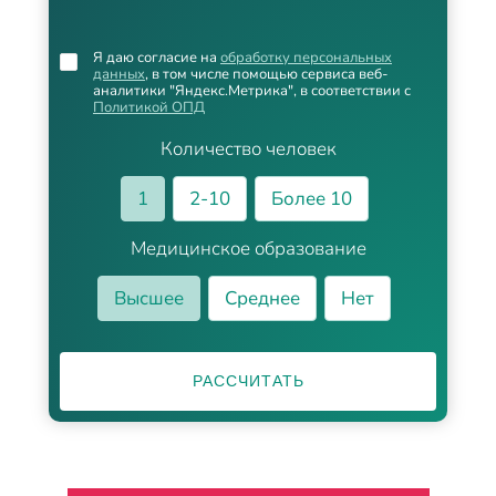
Я даю согласие на
обработку персональных
данных
, в том числе помощью сервиса веб-
аналитики "Яндекс.Метрика", в соответствии с
Политикой ОПД
Количество человек
1
2-10
Более 10
Медицинское образование
Высшее
Среднее
Нет
РАССЧИТАТЬ