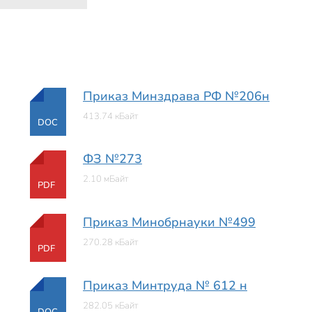
Приказ Минздрава РФ №206н
413.74 кБайт
DOC
ФЗ №273
2.10 мБайт
PDF
Приказ Минобрнауки №499
270.28 кБайт
PDF
Приказ Минтруда № 612 н
282.05 кБайт
DOC