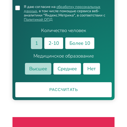
Я даю согласие на
обработку персональных
данных
, в том числе помощью сервиса веб-
аналитики "Яндекс.Метрика", в соответствии с
Политикой ОПД
Количество человек
1
2-10
Более 10
Медицинское образование
Высшее
Среднее
Нет
РАССЧИТАТЬ