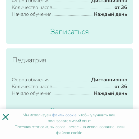
Форма обучения
Дистанционно
Количество часов
от 36
Начало обучения
Каждый день
Записаться
Педиатрия
Форма обучения
Дистанционно
Количество часов
от 36
Начало обучения
Каждый день
Записаться
×
Мы используем
файлы cookie
, чтобы улучшить ваш
пользовательский опыт.
Посещая этот сайт, вы соглашаетесь на использование нами
файлов cookie.