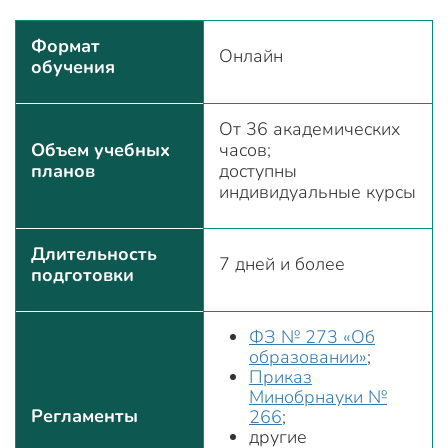
Формат
Онлайн
обучения
От 36 академических
Объем учебных
часов;
планов
доступны
индивидуальные курсы
Длительность
7 дней и более
подготовки
ФЗ № 273 «Об
образовании»
;
Приказ
Минобрнауки №
Регламенты
266
;
другие