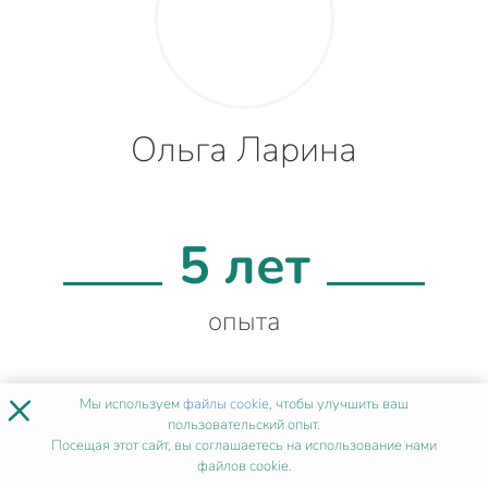
Ольга Ларина
5 лет
опыта
×
Мы используем
файлы cookie
, чтобы улучшить ваш
99%
пользовательский опыт.
Посещая этот сайт, вы соглашаетесь на использование нами
файлов cookie.
качества