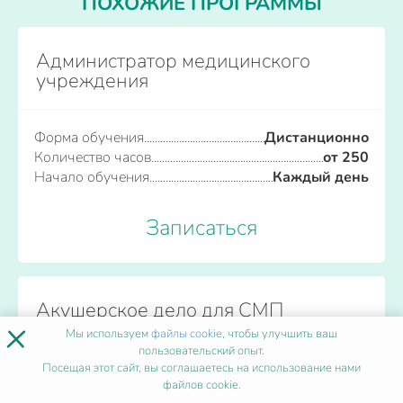
ПОХОЖИЕ ПРОГРАММЫ
Администратор медицинского
учреждения
Форма обучения
Дистанционно
Количество часов
от 250
Начало обучения
Каждый день
Записаться
Акушерское дело для СМП
×
Мы используем
файлы cookie
, чтобы улучшить ваш
пользовательский опыт.
Форма обучения
Дистанционно
Посещая этот сайт, вы соглашаетесь на использование нами
Количество часов
от 250
файлов cookie.