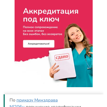
По
приказу Минздрава
№206н
повышение квалификации