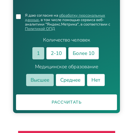
Я даю согласие на
обработку персональных
данных
, в том числе помощью сервиса веб-
аналитики "Яндекс.Метрика", в соответствии с
Политикой ОПД
Количество человек
1
2-10
Более 10
Медицинское образование
Высшее
Среднее
Нет
РАССЧИТАТЬ