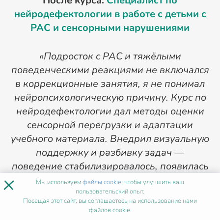
После курса:
Специалист по
нейродефектологии в работе с детьми с
РАС и сенсорными нарушениями
«Подросток с РАС и тяжёлыми
поведенческими реакциями не включался
«
в коррекционные занятия, я не понимал
нейропсихологическую причину. Курс по
нейродефектологии дал методы оценки
н
сенсорной перегрузки и адаптации
учебного материала. Внедрил визуальную
поддержку и разбивку задач —
поведение стабилизировалось, появилась
м
×
учебная мотивация. Меня назначили
Мы используем
файлы cookie
, чтобы улучшить ваш
руководителем нейропсихологической
пользовательский опыт.
Посещая этот сайт, вы соглашаетесь на использование нами
службы в центре, доход вырос на 80%.
файлов cookie.