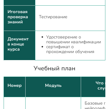
Итоговая
проверка
Тестирование
знаний
Удостоверение о
Документ
повышении квалификации
в конце
сертификат о
курса
прохождении обучения
Учебный план
Что и
Номер
Модуль
слуш
Базовые по
нейродефек