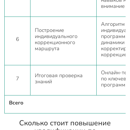
внимание
Алгоритм с
Построение
индивидуал
индивидуального
программы,
6
коррекционного
динамики и
маршрута
корректиро
коррекцион
Онлайн-тес
Итоговая проверка
7
по ключевы
знаний
программы
Всего
Сколько стоит повышение