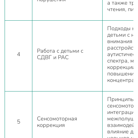
а также тр
чтения, пис
Подходы к 
детьми с н
внимания и
расстройст
Работа с детьми с
4
аутистичес
СДВГ и РАС
спектра, м
коррекции 
повышения
концентрац
Принципы
сенсомотор
интеграции
Сенсомоторная
межполуша
5
коррекция
взаимодейс
влияние дв
навыков на