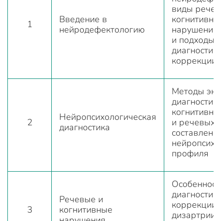
виды речев
Введение в
когнитивны
1
нейродефектологию
нарушений,
и подходы 
диагностике
коррекции
Методы экс
диагностики
когнитивны
Нейропсихологическая
2
и речевых 
диагностика
составлени
нейропсихо
профиля
Особенност
диагностики
Речевые и
коррекции 
3
когнитивные
дизартрии, 
нарушения