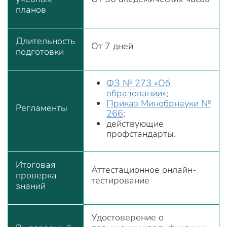
планов
Длительность
От 7 дней
подготовки
ФЗ № 273 «Об
образовании»
;
Приказ Минобрнауки №
Регламенты
266
;
действующие
профстандарты.
Итоговая
Аттестационное онлайн-
проверка
тестирование
знаний
Удостоверение о