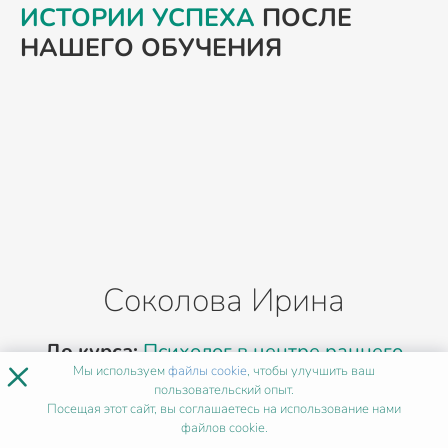
ИСТОРИИ УСПЕХА
ПОСЛЕ
НАШЕГО ОБУЧЕНИЯ
Соколова Ирина
До курса:
Психолог в центре раннего
Д
×
Мы используем
файлы cookie
, чтобы улучшить ваш
развития
пользовательский опыт.
Посещая этот сайт, вы соглашаетесь на использование нами
После курса:
Специалист по запуску речи
файлов cookie.