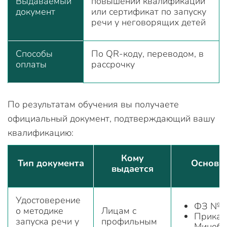
Выдаваемый
повышении квалификации
документ
или сертификат по запуску
речи у неговорящих детей
Способы
По QR-коду, переводом, в
оплаты
рассрочку
По результатам обучения вы получаете
официальный документ, подтверждающий вашу
квалификацию:
Кому
Тип документа
Основа
выдается
Удостоверение
ФЗ № 2
о методике
Лицам с
Приказ
запуска речи у
профильным
Минобр