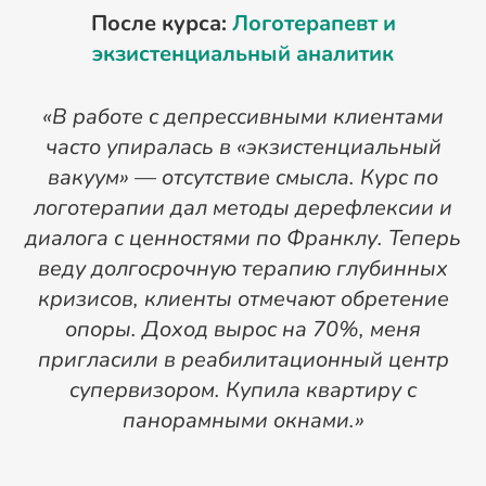
После курса:
Логотерапевт и
П
экзистенциальный аналитик
«В работе с депрессивными клиентами
часто упиралась в «экзистенциальный
вакуум» — отсутствие смысла. Курс по
я
логотерапии дал методы дерефлексии и
диалога с ценностями по Франклу. Теперь
веду долгосрочную терапию глубинных
кризисов, клиенты отмечают обретение
м
опоры. Доход вырос на 70%, меня
пригласили в реабилитационный центр
п
супервизором. Купила квартиру с
панорамными окнами.»
р
И