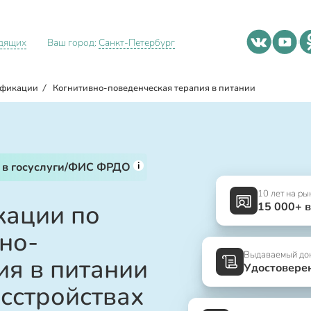
идящих
Ваш город:
Санкт-Петербург
ификации
/
Когнитивно-поведенческая терапия в питании
i
 в госуслуги/ФИС ФРДО
10 лет на ры
ации по
15 000+ 
но-
Выдаваемый до
ия в питании
Удостовере
сстройствах