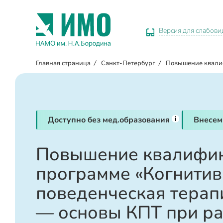
Версия для слабов
Главная страница
/
Санкт-Петербург
/
Повышение квал
i
Доступно без мед.образования
Внесем
Повышение квалифик
программе «Когнитив
поведенческая терап
— основы КПТ при ра