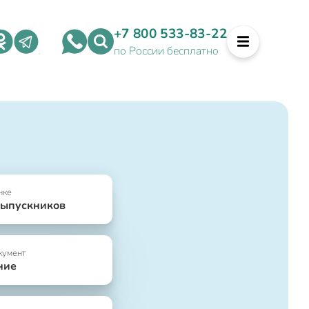
+7 800 533-83-22
по России бесплатно
нке
выпускников
кумент
ние