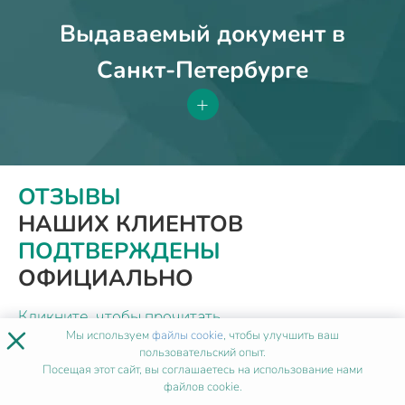
Выдаваемый документ в
Санкт-Петербурге
+
ОТЗЫВЫ
НАШИХ КЛИЕНТОВ
ПОДТВЕРЖДЕНЫ
ОФИЦИАЛЬНО
Кликните, чтобы прочитать
×
Мы используем
файлы cookie
, чтобы улучшить ваш
документ
пользовательский опыт.
Посещая этот сайт, вы соглашаетесь на использование нами
файлов cookie.