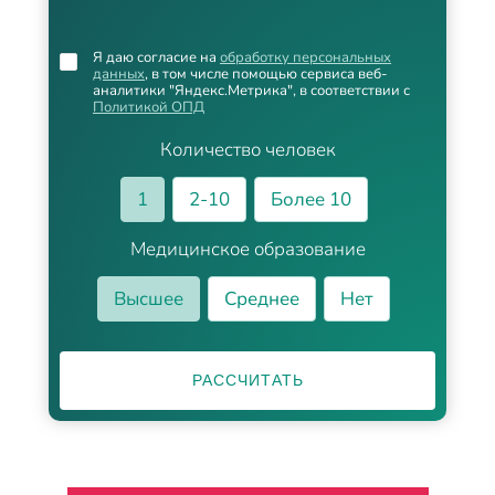
Я даю согласие на
обработку персональных
данных
, в том числе помощью сервиса веб-
аналитики "Яндекс.Метрика", в соответствии с
Политикой ОПД
Количество человек
1
2-10
Более 10
Медицинское образование
Высшее
Среднее
Нет
РАССЧИТАТЬ