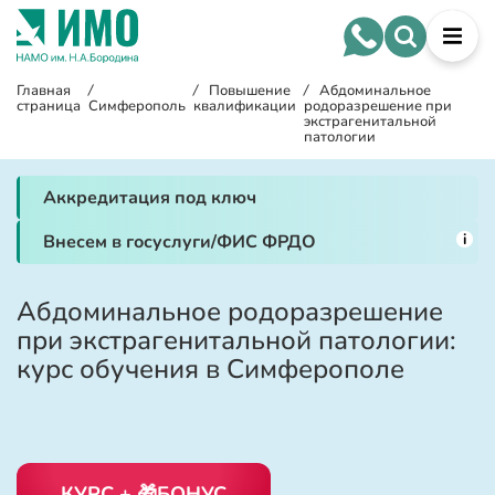
Главная
/
/
Повышение
/
Абдоминальное
страница
Симферополь
квалификации
родоразрешение при
экстрагенитальной
патологии
Аккредитация под ключ
i
Внесем в госуслуги/ФИС ФРДО
Абдоминальное родоразрешение
при экстрагенитальной патологии:
курс обучения в Симферополе
КУРС + 🎁БОНУС