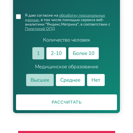
Я даю согласие на
обработку персональных
данных
, в том числе помощью сервиса веб-
аналитики "Яндекс.Метрика", в соответствии с
Политикой ОПД
Количество человек
1
2-10
Более 10
Медицинское образование
Высшее
Среднее
Нет
РАССЧИТАТЬ