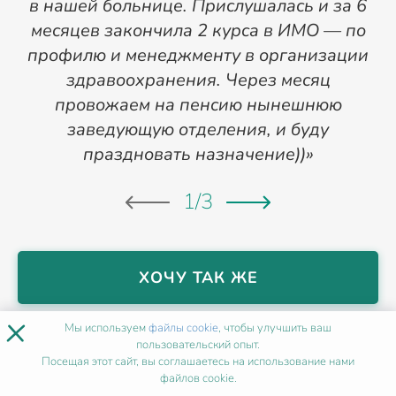
в нашей больнице. Прислушалась и за 6
месяцев закончила 2 курса в ИМО — по
профилю и менеджменту в организации
здравоохранения. Через месяц
провожаем на пенсию нынешнюю
заведующую отделения, и буду
праздновать назначение))»
1
/
3
ХОЧУ ТАК ЖЕ
×
Мы используем
файлы cookie
, чтобы улучшить ваш
пользовательский опыт.
НАШИ МЕТОДИСТЫ
В
Посещая этот сайт, вы соглашаетесь на использование нами
СИМФЕРОПОЛЕ
файлов cookie.