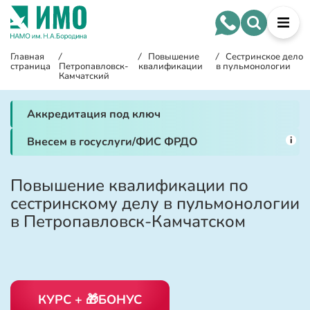
Главная
/
/
Повышение
/
Сестринское дело
страница
Петропавловск-
квалификации
в пульмонологии
Камчатский
Аккредитация под ключ
i
Внесем в госуслуги/ФИС ФРДО
Повышение квалификации по
сестринскому делу в пульмонологии
в Петропавловск-Камчатском
КУРС + 🎁БОНУС