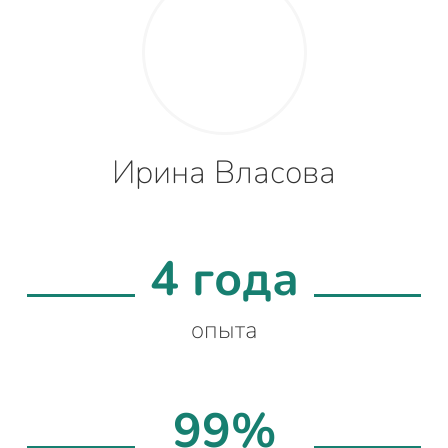
Ирина Власова
4 года
опыта
99%