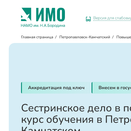
Версия для слабов
Главная страница
/
Петропавловск-Камчатский
/
Повыше
Аккредитация под ключ
Внесем в гос
Сестринское дело в п
курс обучения в Пет
Камчатском