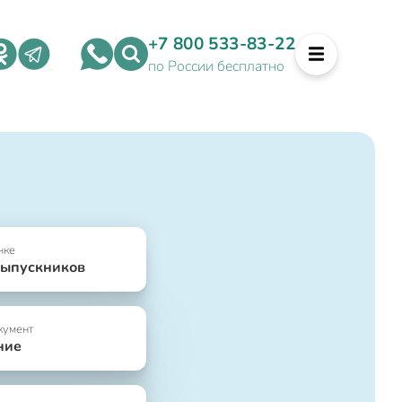
+7 800 533-83-22
по России бесплатно
нке
выпускников
кумент
ние