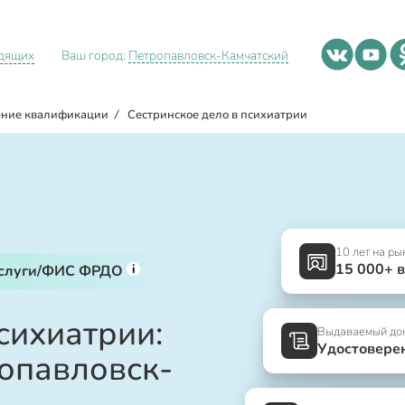
идящих
Ваш город:
Петропавловск-Камчатский
ние квалификации
/
Сестринское дело в психиатрии
10 лет на ры
15 000+ 
i
услуги/ФИС ФРДО
сихиатрии:
Выдаваемый до
Удостовере
ропавловск-