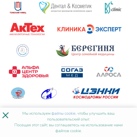
×
Мы используем
файлы cookie
, чтобы улучшить ваш
пользовательский опыт.
Посещая этот сайт, вы соглашаетесь на использование нами
файлов cookie.