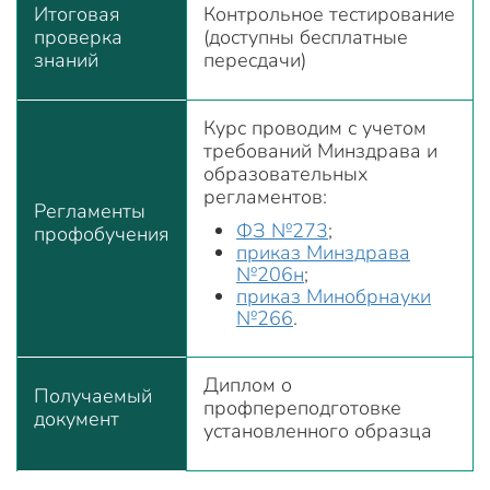
Итоговая
Контрольное тестирование
проверка
(доступны бесплатные
знаний
пересдачи)
Курс проводим с учетом
требований Минздрава и
образовательных
регламентов:
Регламенты
ФЗ №273
;
профобучения
приказ Минздрава
№206н
;
приказ Минобрнауки
№266
.
Диплом о
Получаемый
профпереподготовке
документ
установленного образца