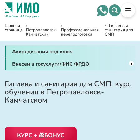
Главная
/
/
/
Гигиена и
страница
Петропавловск-
Профессиональная
санитария для
Камчатский
переподготовка
СМП
Аккредитация под ключ
i
Внесем в госуслуги/ФИС ФРДО
Гигиена и санитария для СМП: курс
обучения в Петропавловск-
Камчатском
КУРС + 🎁БОНУС