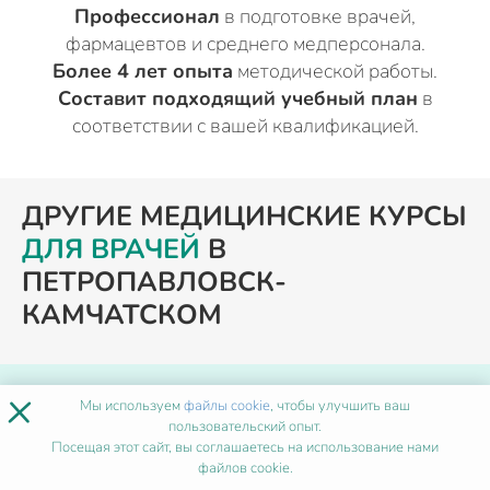
Профессионал
в подготовке врачей,
фармацевтов и среднего медперсонала.
Более 4 лет опыта
методической работы.
Составит подходящий учебный план
в
соответствии с вашей квалификацией.
ДРУГИЕ МЕДИЦИНСКИЕ КУРСЫ
ДЛЯ ВРАЧЕЙ
В
ПЕТРОПАВЛОВСК-
КАМЧАТСКОМ
×
ПОХОЖИЕ ПРОГРАММЫ
Мы используем
файлы cookie
, чтобы улучшить ваш
пользовательский опыт.
Посещая этот сайт, вы соглашаетесь на использование нами
Мануальная терапия
файлов cookie.