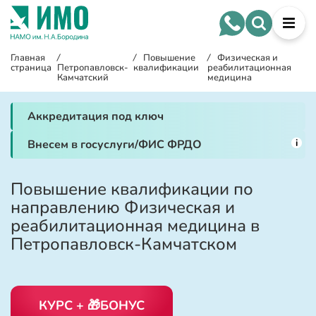
Главная
/
/
Повышение
/
Физическая и
страница
Петропавловск-
квалификации
реабилитационная
Камчатский
медицина
Аккредитация под ключ
i
Внесем в госуслуги/ФИС ФРДО
Повышение квалификации по
направлению Физическая и
реабилитационная медицина в
Петропавловск-Камчатском
КУРС + 🎁БОНУС