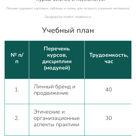
Лекции содержат картинки, таблицы и схемы для лучшего усвоения материала;
Designed by institut-medicina.ru
Учебный план
Перечень
№ п/
курсов,
Трудоемкость,
п
дисциплин
час
(модулей)
Личный бренд и
1.
40
продвижение
Этические и
2.
организационные
30
аспекты практики