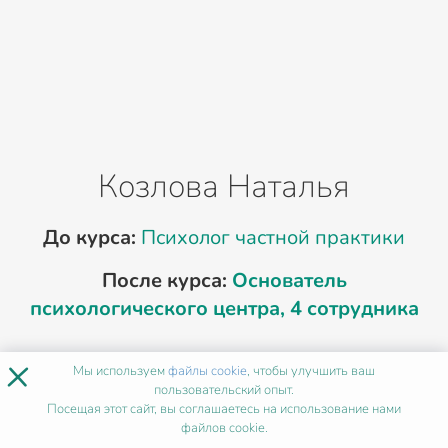
Козлова Наталья
До курса:
Психолог частной практики
После курса:
Основатель
психологического центра, 4 сотрудника
×
«Пять лет принимала клиентов дома,
Мы используем
файлы cookie
, чтобы улучшить ваш
записи вели через личные сообщения,
пользовательский опыт.
Посещая этот сайт, вы соглашаетесь на использование нами
оплата — наличными. Работала по 50
файлов cookie.