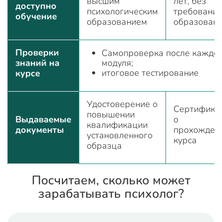
высшим
лет, без
доступно
психологическим
требований
обучение
образованием
образован
Проверки
Самопроверка после каждо
знаний на
модуля;
итоговое тестирование
курсе
Удостоверение о
Сертифика
повышении
Выдаваемые
о
квалификации
документы
прохожден
установленного
курса
образца
Посчитаем, сколько может
зарабатывать психолог?