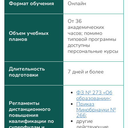
Формат обучения
Онлайн
От 36
академических
Объем учебных
часов; помимо
планов
типовой программы
доступны
персональные курсы
Длительность
7 дней и более
подготовки
ФЗ № 273 «Об
образовании»
;
Регламенты
Приказ
дистанционного
Минобрнауки №
повышения
266
;
квалификации по
другие
действующие
суперфудам и