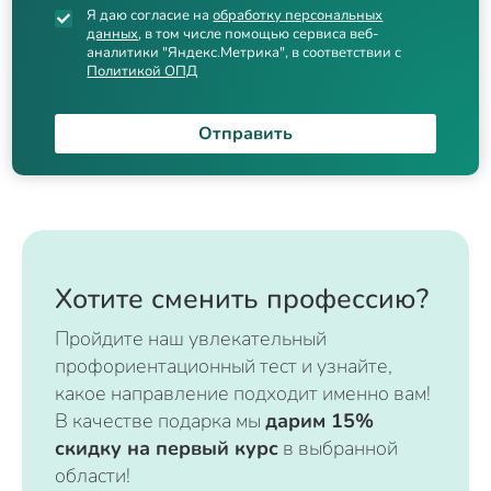
Я даю согласие на
обработку персональных
данных
, в том числе помощью сервиса веб-
аналитики "Яндекс.Метрика", в соответствии с
Политикой ОПД
Отправить
Хотите сменить профессию?
Пройдите наш увлекательный
профориентационный тест и узнайте,
какое направление подходит именно вам!
В качестве подарка мы
дарим 15%
скидку на первый курс
в выбранной
области!