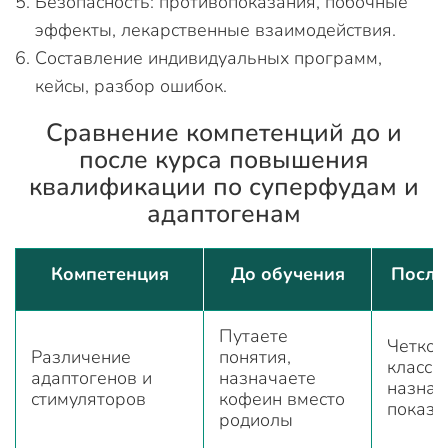
Безопасность: противопоказания, побочные
эффекты, лекарственные взаимодействия.
Составление индивидуальных программ,
кейсы, разбор ошибок.
Сравнение компетенций до и
после курса повышения
квалификации по суперфудам и
адаптогенам
Компетенция
До обучения
После
Путаете
Четко
Различение
понятия,
класси
адаптогенов и
назначаете
назнач
стимуляторов
кофеин вместо
показа
родиолы