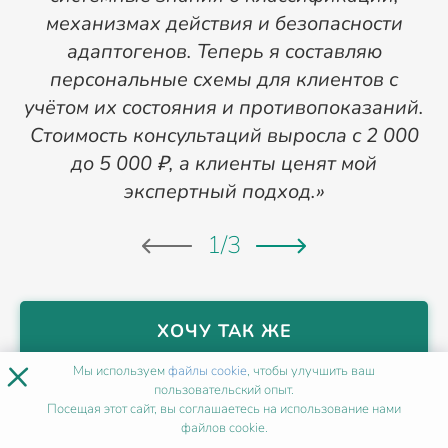
механизмах действия и безопасности
адаптогенов. Теперь я составляю
персональные схемы для клиентов с
п
учётом их состояния и противопоказаний.
Стоимость консультаций выросла с 2 000
до 5 000 ₽, а клиенты ценят мой
экспертный подход.»
1
/
3
ХОЧУ ТАК ЖЕ
×
Мы используем
файлы cookie
, чтобы улучшить ваш
пользовательский опыт.
НАШИ МЕТОДИСТЫ
В МОСКВЕ
Посещая этот сайт, вы соглашаетесь на использование нами
файлов cookie.