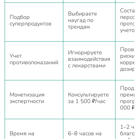
Состав
Выбираете
Подбор
персон
наугад по
суперпродуктов
проток
трендам
учетом
Провер
Игнорируете
Учет
риски,
взаимодействия
противопоказаний
коррек
с лекарствами
дозиро
Прода
Монетизация
Консультируете
преми
экспертности
за 1 500 ₽/час
програ
000 ₽/
1–2 ча
Время на
6–8 часов на
благод