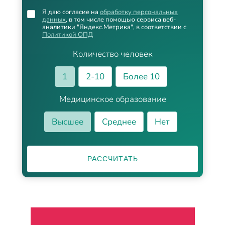
Я даю согласие на
обработку персональных
данных
, в том числе помощью сервиса веб-
аналитики "Яндекс.Метрика", в соответствии с
Политикой ОПД
Количество человек
1
2-10
Более 10
Медицинское образование
Высшее
Среднее
Нет
РАССЧИТАТЬ