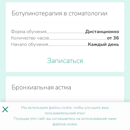
Ботулинотерапия в стоматологии
Форма обучения
Дистанционно
Количество часов
от 36
Начало обучения
Каждый день
Записаться
Бронхиальная астма
×
Форма обучения
Дистанционно
Мы используем
файлы cookie
, чтобы улучшить ваш
Количество часов
от 36
пользовательский опыт.
Начало обучения
Каждый день
Посещая этот сайт, вы соглашаетесь на использование нами
файлов cookie.