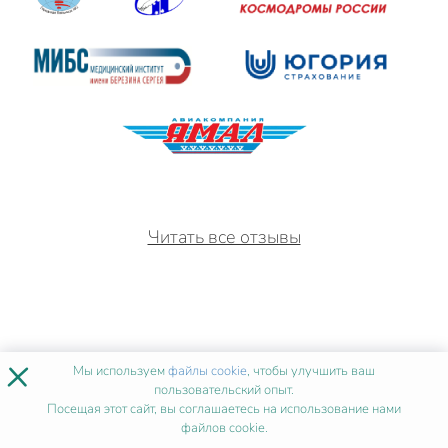
Читать все отзывы
×
Мы используем
файлы cookie
, чтобы улучшить ваш
пользовательский опыт.
ИСТОРИИ УСПЕХА
ПОСЛЕ
Посещая этот сайт, вы соглашаетесь на использование нами
НАШЕГО ОБУЧЕНИЯ
файлов cookie.