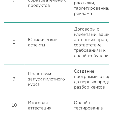
рассылки,
продуктов
таргетированная
реклама
Договоры с
клиентами, защит
Юридические
авторских прав,
8
аспекты
соответствие
требованиям к
онлайн-обучению
Создание
Практикум:
программы от ид
9
запуск пилотного
до первых продаж
курса
разбор кейсов
Итоговая
Онлайн-
10
аттестация
тестирование