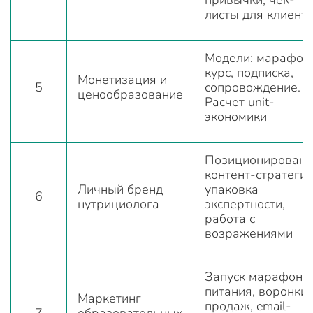
листы для клиент
Модели: марафон,
курс, подписка,
Монетизация и
5
сопровождение.
ценообразование
Расчет unit-
экономики
Позиционировани
контент-стратегия
Личный бренд
упаковка
6
нутрициолога
экспертности,
работа с
возражениями
Запуск марафоно
питания, воронки
Маркетинг
продаж, email-
7
образовательных