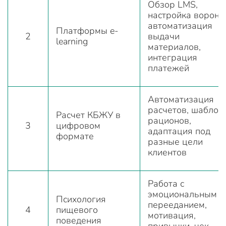
Обзор LMS,
настройка вороно
автоматизация
Платформы e-
2
выдачи
learning
материалов,
интеграция
платежей
Автоматизация
расчетов, шаблон
Расчет КБЖУ в
рационов,
3
цифровом
адаптация под
формате
разные цели
клиентов
Работа с
эмоциональным
Психология
перееданием,
4
пищевого
мотивация,
поведения
привычки, чек-