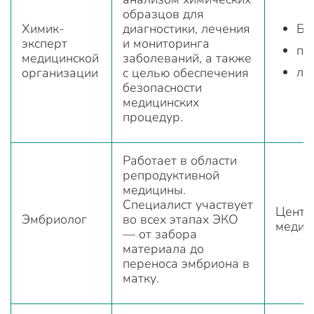
образцов для
Химик-
диагностики, лечения
Бо
эксперт
и мониторинга
по
медицинской
заболеваний, а также
ла
организации
с целью обеспечения
безопасности
медицинских
процедур.
Работает в области
репродуктивной
медицины.
Специалист участвует
Центр
Эмбриолог
во всех этапах ЭКО
медиц
— от забора
материала до
переноса эмбриона в
матку.