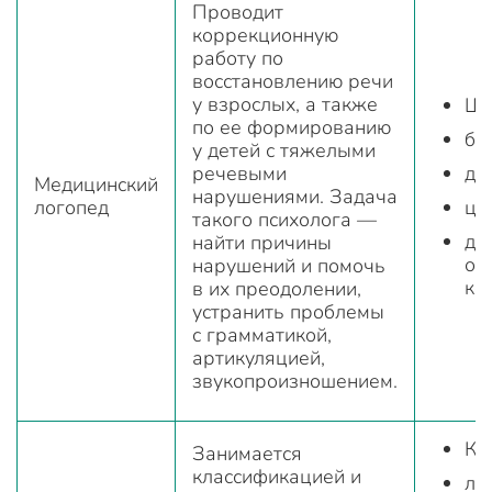
Проводит
коррекционную
работу по
восстановлению речи
у взрослых, а также
Шк
по ее формированию
бо
у детей с тяжелыми
речевыми
де
Медицинский
нарушениями. Задача
логопед
це
такого психолога —
де
найти причины
об
нарушений и помочь
ко
в их преодолении,
устранить проблемы
с грамматикой,
артикуляцией,
звукопроизношением.
Кл
Занимается
классификацией и
ла