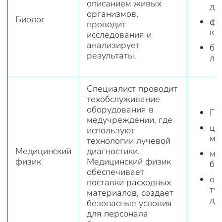
описанием живых
ди
организмов,
Биолог
фа
проводит
ко
исследования и
анализирует
би
результаты.
ла
Специалист проводит
техобслуживание
оборудования в
По
медучреждении, где
це
используют
ме
технологии лучевой
Медицинский
диагностики.
мн
физик
Медицинский физик
бо
обеспечивает
он
поставки расходных
ту
материалов, создает
ди
безопасные условия
для персонала