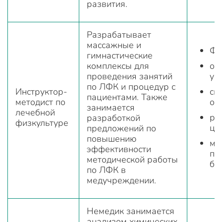
развития.
Разрабатывает
массажные и
Фи
гимнастические
комплексы для
об
проведения занятий
уч
по ЛФК и процедур с
Инструктор-
сп
пациентами. Также
методист по
ор
занимается
лечебной
ре
разработкой
физкультуре
це
предложений по
повышению
ме
эффективности
по
методической работы
бо
по ЛФК в
медучреждении.
Немедик занимается
анализом химических