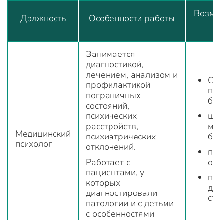
Возмо
Должность
Особенности работы
Занимается
диагностикой,
лечением, анализом и
Ст
профилактикой
пс
пограничных
бо
состояний,
психических
шт
расстройств,
мн
Медицинский
психиатрических
бо
психолог
отклонений.
пс
Работает с
от
пациентами, у
пс
которых
ди
диагностировали
ст
патологии и с детьми
с особенностями