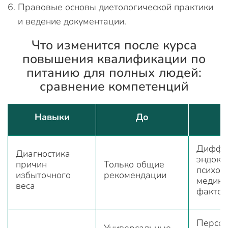
Правовые основы диетологической практики
и ведение документации.
Что изменится после курса
повышения квалификации по
питанию для полных людей:
сравнение компетенций
Навыки
До
Диффе
Диагностика
эндокр
причин
Только общие
психог
избыточного
рекомендации
медика
веса
фактор
Персон
Универсальные