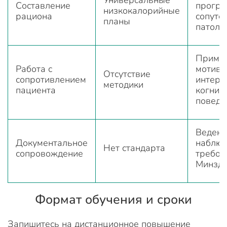
Составление
програ
низкокалорийные
рациона
сопутс
планы
патоло
Приме
Работа с
мотива
Отсутствие
сопротивлением
интерв
методики
пациента
когнит
поведе
Ведени
Документальное
наблюд
Нет стандарта
сопровождение
требов
Минзд
Формат обучения и сроки
Запишитесь на дистанционное повышение