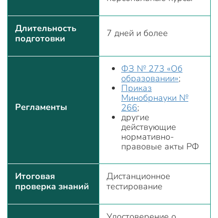
Длительность
7 дней и более
подготовки
ФЗ № 273 «Об
образовании»
;
Приказ
Минобрнауки №
Регламенты
266
;
другие
действующие
нормативно-
правовые акты РФ
Итоговая
Дистанционное
проверка знаний
тестирование
Удостоверение о