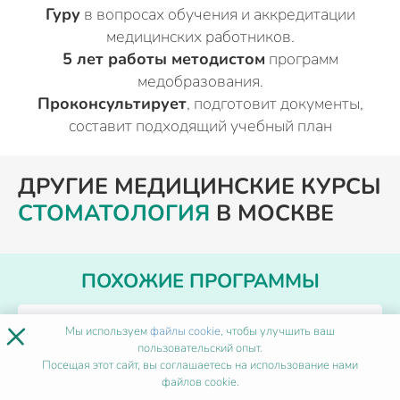
Гуру
в вопросах обучения и аккредитации
медицинских работников.
5 лет работы методистом
программ
медобразования.
Проконсультирует
, подготовит документы,
составит подходящий учебный план
ДРУГИЕ МЕДИЦИНСКИЕ КУРСЫ
СТОМАТОЛОГИЯ
В МОСКВЕ
ПОХОЖИЕ ПРОГРАММЫ
×
Мы используем
файлы cookie
, чтобы улучшить ваш
Анестезиология-реаниматология
пользовательский опыт.
Посещая этот сайт, вы соглашаетесь на использование нами
файлов cookie.
Форма обучения
Дистанционно