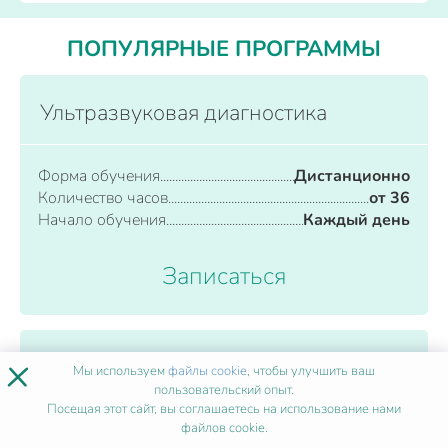
ПОПУЛЯРНЫЕ ПРОГРАММЫ
Ультразвуковая диагностика
Форма обучения
Дистанционно
Количество часов
от 36
Начало обучения
Каждый день
Записаться
×
Ударно-волновая терапия
Мы используем
файлы cookie
, чтобы улучшить ваш
пользовательский опыт.
Посещая этот сайт, вы соглашаетесь на использование нами
файлов cookie.
Форма обучения
Дистанционно