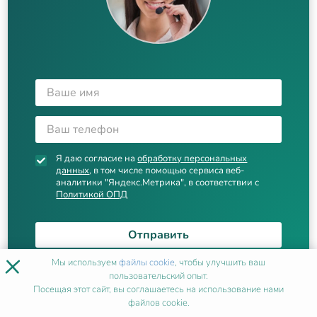
Я даю согласие на
обработку персональных
данных
, в том числе помощью сервиса веб-
аналитики "Яндекс.Метрика", в соответствии с
Политикой ОПД
Отправить
×
Мы используем
файлы cookie
, чтобы улучшить ваш
пользовательский опыт.
Посещая этот сайт, вы соглашаетесь на использование нами
файлов cookie.