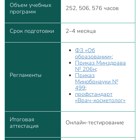
Объем учебных
252, 506, 576 часов
программ
Срок подготовки
2–4 месяца
ФЗ «Об
образовании»
;
Приказ Минздрава
№ 206н
;
Регламенты
Приказ
Минобрнауки №
499
;
профстандарт
«Врач-косметолог»
Итоговая
Онлайн-тестирование
аттестация