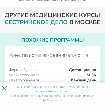
ДРУГИЕ МЕДИЦИНСКИЕ КУРСЫ
СЕСТРИНСКОЕ ДЕЛО
В МОСКВЕ
ПОХОЖИЕ ПРОГРАММЫ
Анестезиология-реаниматология
Форма обучения
Дистанционно
Количество часов
от 36
Начало обучения
Каждый день
×
Мы используем
файлы cookie
, чтобы улучшить ваш
пользовательский опыт.
Записаться
Посещая этот сайт, вы соглашаетесь на использование нами
файлов cookie.