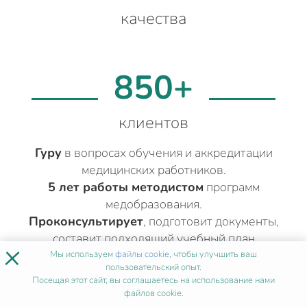
качества
850+
клиентов
Гуру
в вопросах обучения и аккредитации
медицинских работников.
5 лет работы методистом
программ
медобразования.
Проконсультирует
, подготовит документы,
составит подходящий учебный план
×
Мы используем
файлы cookie
, чтобы улучшить ваш
пользовательский опыт.
ДРУГИЕ МЕДИЦИНСКИЕ КУРСЫ
Посещая этот сайт, вы соглашаетесь на использование нами
файлов cookie.
ДИЕТОЛОГИЯ
В МОСКВЕ