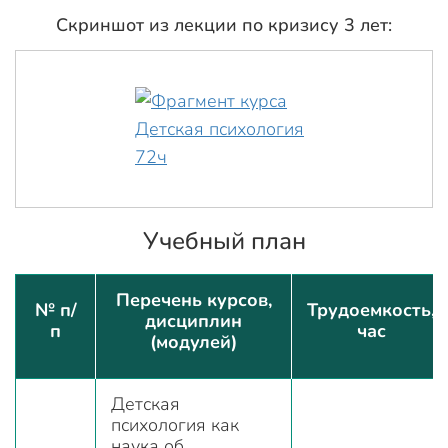
Скриншот из лекции по кризису 3 лет:
Учебный план
Перечень курсов,
№ п/
Трудоемкость,
дисциплин
п
час
(модулей)
Детская
психология как
наука об