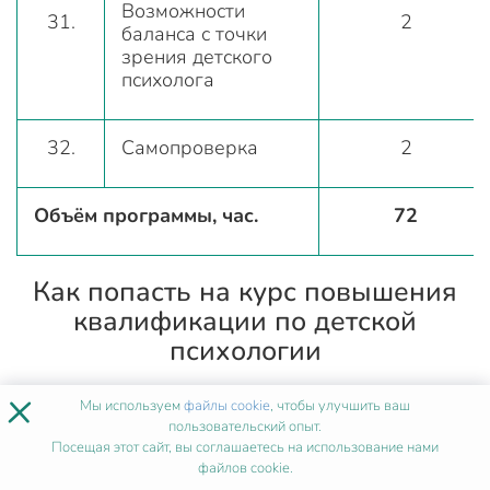
Возможности
31.
2
баланса с точки
зрения детского
психолога
32.
Самопроверка
2
Объём программы, час.
72
Как попасть на курс повышения
квалификации по детской
психологии
×
Процедура зачисления в Институт Медицинского
Мы используем
файлы cookie
, чтобы улучшить ваш
пользовательский опыт.
Образования максимально упрощена и не
Посещая этот сайт, вы соглашаетесь на использование нами
требует длительного сбора документов.
файлов cookie.