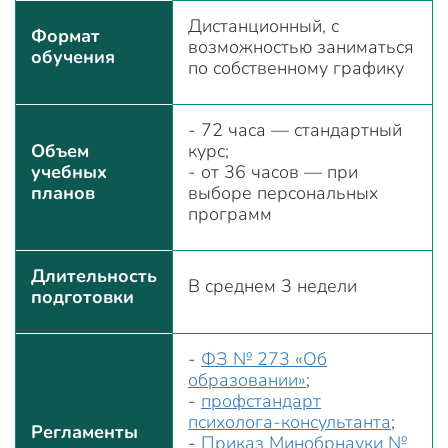
Дистанционный, с
Формат
возможностью заниматься
обучения
по собственному графику
- 72 часа — стандартный
Объем
курс;
учебных
- от 36 часов — при
планов
выборе персональных
программ
Длительность
В среднем 3 недели
подготовки
-
ФЗ № 273 «Об
образовании»
;
-
профстандарт
психолога-консультанта
;
Регламенты
-
Приказ Минобрнауки №