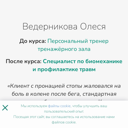
Ведерникова Олеся
До курса:
Персональный тренер
Д
тренажёрного зала
После курса:
Специалист по биомеханике
и профилактике травм
«Клиент с пронацией стопы жаловался на
боль в колене после бега, стандартная
коррекция обувью не помогала. Курс по
с
×
Мы используем
файлы cookie
, чтобы улучшить ваш
биомеханике дал анализ кинематической
пользовательский опыт.
цепи и динамометрию опорных реакций.
Посещая этот сайт, вы соглашаетесь на использование нами
файлов cookie.
Выявил нарушение в тазобедренном
с