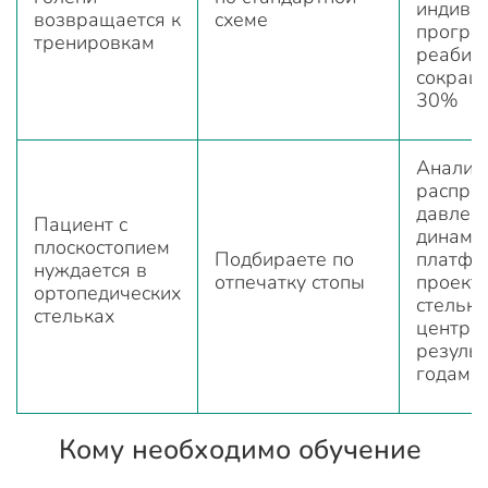
индиви
возвращается к
схеме
програ
тренировкам
реабил
сокращ
30%
Анализ
распре
давлен
Пациент с
динамо
плоскостопием
Подбираете по
платфо
нуждается в
отпечатку стопы
проект
ортопедических
стельку
стельках
центра
результ
годами
Кому необходимо обучение