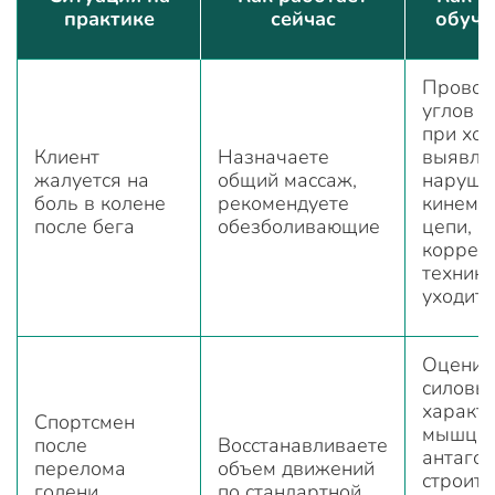
практике
сейчас
обуче
Провод
углов в
при ход
Клиент
Назначаете
выявля
жалуется на
общий массаж,
наруше
боль в колене
рекомендуете
кинема
после бега
обезболивающие
цепи,
коррек
техник
уходит 
Оценив
силовы
характ
Спортсмен
мышц-
после
Восстанавливаете
антагон
перелома
объем движений
строите
голени
по стандартной