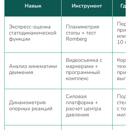
Навык
Инструмент
Где
Перв
Экспресс-оценка
Планиметрия
прие
статодинамической
стопы + тест
или 
функции
Romberg
10 м
Видеосъемка с
Корр
Анализ кинематики
маркерами +
техн
движения
программный
прис
комплекс
выпа
Силовая
Подб
Динамометрия
платформа +
стеле
опорных реакций
расчет центра
с точ
давления
милл