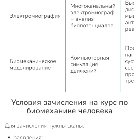
Выяв
Многоканальный
дисб
электромиограф
Электромиография
мыш
+ анализ
анта
биопотенциалов
реаб
Прог
нагр
Компьютерная
Биомеханическое
суст
симуляция
моделирование
сост
движений
прог
трен
Условия зачисления на курс по
биомеханике человека
Для зачисления нужны сканы:
заявления;