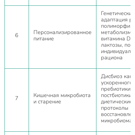
Генетический
адаптация р
полиморфиз
Персонализированное
метаболизма
6
питание
витамина D, 
лактозы, пос
индивидуаль
рациона
Дисбиоз как
ускоренного 
пребиотики, 
Кишечная микробиота
постбиотики,
7
и старение
диетические 
протоколы
восстановле
микробиома