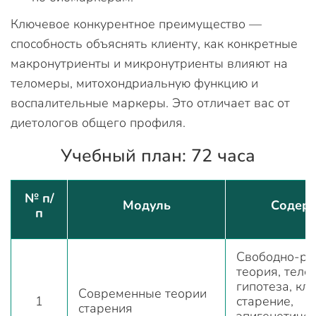
Ключевое конкурентное преимущество —
способность объяснять клиенту, как конкретные
макронутриенты и микронутриенты влияют на
теломеры, митохондриальную функцию и
воспалительные маркеры. Это отличает вас от
диетологов общего профиля.
Учебный план: 72 часа
№ п/
Модуль
Содер
п
Свободно-ра
теория, тело
гипотеза, кл
Современные теории
1
старение,
старения
эпигенетичес