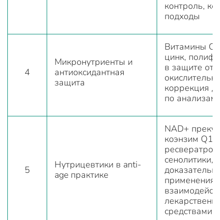
контроль, ке
подходы
Витамины C, E
цинк, полифе
Микронутриенты и
в защите от
4
антиоксидантная
окислительно
защита
коррекция д
по анализам
NAD+ прекур
коэнзим Q10
ресвератрол,
сенолитики, 
Нутрицевтики в anti-
5
доказательн
age практике
применения,
взаимодейств
лекарственн
средствами