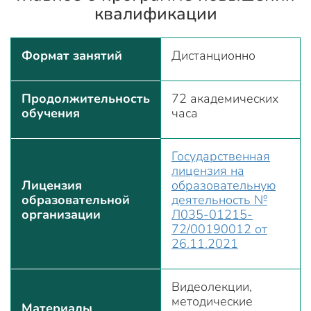
квалификации
Формат занятий
Дистанционно
Продолжительность
72 академических
обучения
часа
Государственная
лицензия на
Лицензия
образовательную
образовательной
деятельность №
организации
Л035-01215-
72/00190012 от
26.11.2021
Видеолекции,
методические
Материалы