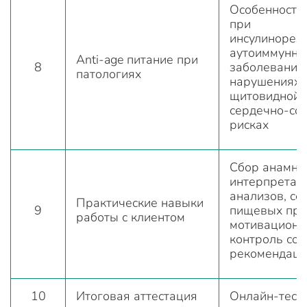
Особенности
при
инсулинорези
аутоиммунны
Anti-age питание при
8
заболеваниях
патологиях
нарушениях
щитовидной 
сердечно-со
рисках
Сбор анамне
интерпретац
анализов, со
Практические навыки
9
пищевых про
работы с клиентом
мотивационн
контроль со
рекомендаци
10
Итоговая аттестация
Онлайн-тест