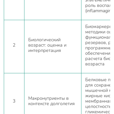
роль воспал
(inflammaging
Биомаркеры 
методики оц
функционал
Биологический
резервов, ра
2
возраст: оценка и
программны
интерпретация
обеспечение
расчета биол
возраста
Белковые пр
для сохране
мышечной ма
жирные кисл
Макронутриенты в
3
мембранная
контексте долголетия
целостность,
гликемическ