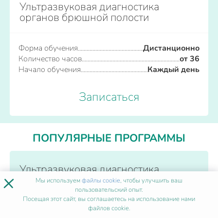
Ультразвуковая диагностика
органов брюшной полости
Форма обучения
Дистанционно
Количество часов
от 36
Начало обучения
Каждый день
Записаться
ПОПУЛЯРНЫЕ ПРОГРАММЫ
Ультразвуковая диагностика
×
Мы используем
файлы cookie
, чтобы улучшить ваш
пользовательский опыт.
Форма обучения
Посещая этот сайт, вы соглашаетесь на использование нами
Дистанционно
файлов cookie.
Количество часов
от 36