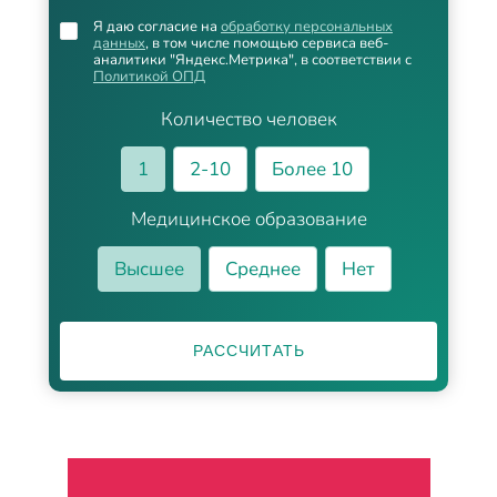
Я даю согласие на
обработку персональных
данных
, в том числе помощью сервиса веб-
аналитики "Яндекс.Метрика", в соответствии с
Политикой ОПД
Количество человек
1
2-10
Более 10
Медицинское образование
Высшее
Среднее
Нет
РАССЧИТАТЬ