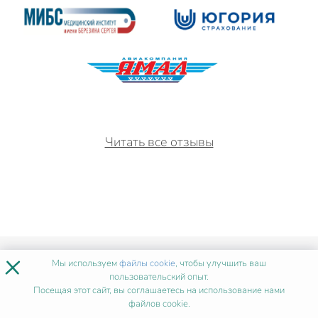
Читать все отзывы
×
ИСТОРИИ УСПЕХА
ПОСЛЕ
Мы используем
файлы cookie
, чтобы улучшить ваш
НАШЕГО ОБУЧЕНИЯ
пользовательский опыт.
Посещая этот сайт, вы соглашаетесь на использование нами
файлов cookie.