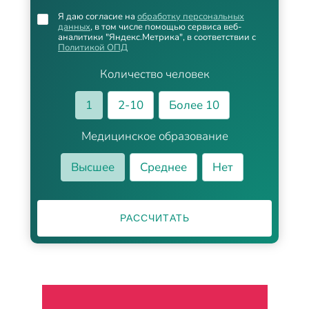
Я даю согласие на
обработку персональных
данных
, в том числе помощью сервиса веб-
аналитики "Яндекс.Метрика", в соответствии с
Политикой ОПД
Количество человек
1
2-10
Более 10
Медицинское образование
Высшее
Среднее
Нет
РАССЧИТАТЬ