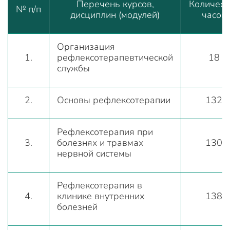
Перечень курсов,
Количест
№ п/п
дисциплин (модулей)
часов
Организация
1.
рефлексотерапевтической
18
службы
2.
Основы рефлексотерапии
132
Рефлексотерапия при
3.
болезнях и травмах
130
нервной системы
Рефлексотерапия в
4.
клинике внутренних
138
болезней