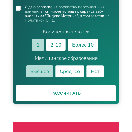
Я даю согласие на
обработку персональных
данных
, в том числе помощью сервиса веб-
аналитики "Яндекс.Метрика", в соответствии с
Политикой ОПД
Количество человек
1
2-10
Более 10
Медицинское образование
Высшее
Среднее
Нет
РАССЧИТАТЬ