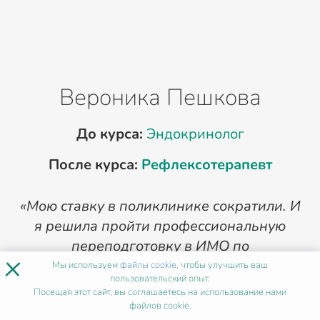
Вероника Пешкова
До курса:
Эндокринолог
После курса:
Рефлексотерапевт
«Мою ставку в поликлинике сократили. И
я решила пройти профессиональную
переподготовку в ИМО по
р
×
рефлексотерапии. В итоге устроилась в
Мы используем
файлы cookie
, чтобы улучшить ваш
пользовательский опыт.
частный медицинский центр. Зарплата и
Посещая этот сайт, вы соглашаетесь на использование нами
график теперь куда больше радуют. Всем
файлов cookie.