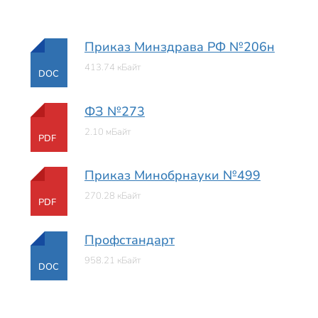
Приказ Минздрава РФ №206н
413.74 кБайт
DOC
ФЗ №273
2.10 мБайт
PDF
Приказ Минобрнауки №499
270.28 кБайт
PDF
Профстандарт
958.21 кБайт
DOC